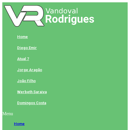
Skip
to
content
Home
Diego Emir
Atual 7
Jorge Aragão
João Filho
Werbeth Saraiva
Domingos Costa
Menu
Home