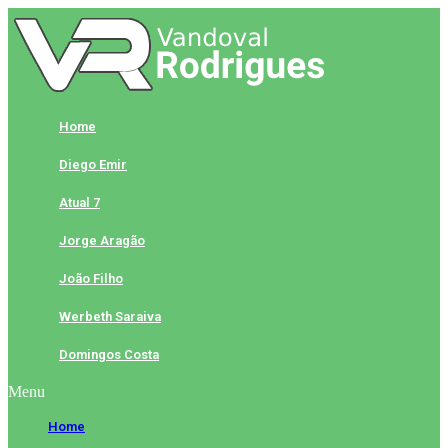
Skip
to
content
Home
Diego Emir
Atual 7
Jorge Aragão
João Filho
Werbeth Saraiva
Domingos Costa
Menu
Home