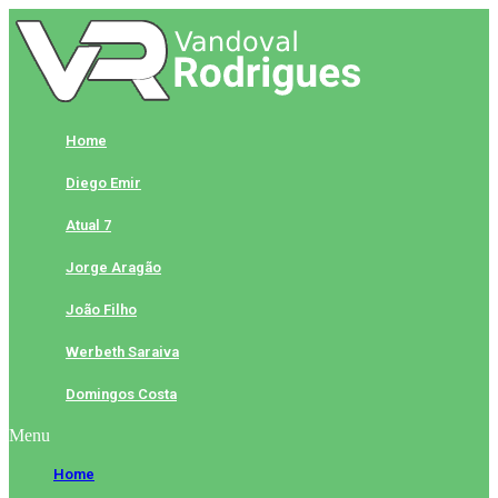
Skip
to
content
Home
Diego Emir
Atual 7
Jorge Aragão
João Filho
Werbeth Saraiva
Domingos Costa
Menu
Home