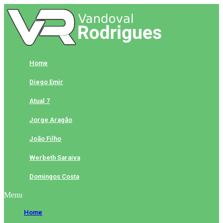
Skip
to
content
Home
Diego Emir
Atual 7
Jorge Aragão
João Filho
Werbeth Saraiva
Domingos Costa
Menu
Home