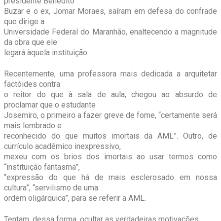
presidente Benedito
Buzar e o ex, Jomar Moraes, saíram em defesa do confrade
que dirige a
Universidade Federal do Maranhão, enaltecendo a magnitude
da obra que ele
legará àquela instituição.
Recentemente, uma professora mais dedicada a arquitetar
factóides contra
o reitor do que à sala de aula, chegou ao absurdo de
proclamar que o estudante
Josemiro, o primeiro a fazer greve de fome, “certamente será
mais lembrado e
reconhecido do que muitos imortais da AML”. Outro, de
currículo acadêmico inexpressivo,
mexeu com os brios dos imortais ao usar termos como
“instituição fantasma”,
“expressão do que há de mais esclerosado em nossa
cultura”, “servilismo de uma
ordem oligárquica”, para se referir a AML.
Tentam, dessa forma, ocultar as verdadeiras motivações