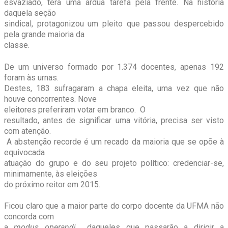
esvaziado, terá uma árdua tarefa pela frente. Na história
daquela seção
sindical, protagonizou um pleito que passou despercebido
pela grande maioria da
classe.
De um universo formado por 1.374 docentes, apenas 192
foram às urnas.
Destes, 183 sufragaram a chapa eleita, uma vez que não
houve concorrentes. Nove
eleitores preferiram votar em branco. O
resultado, antes de significar uma vitória, precisa ser visto
com atenção.
A abstenção recorde é um recado da maioria que se opõe à
equivocada
atuação do grupo e do seu projeto político: credenciar-se,
minimamente, às eleições
do próximo reitor em 2015.
Ficou claro que a maior parte do corpo docente da UFMA não
concorda com
a
modus operandi
daqueles que passarão a dirigir a