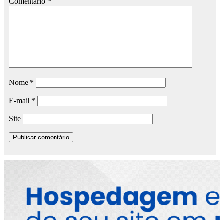
Comentário
*
Nome
*
E-mail
*
Site