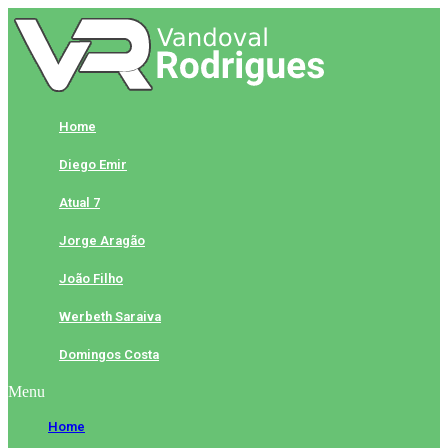
Skip
to
content
Home
Diego Emir
Atual 7
Jorge Aragão
João Filho
Werbeth Saraiva
Domingos Costa
Menu
Home