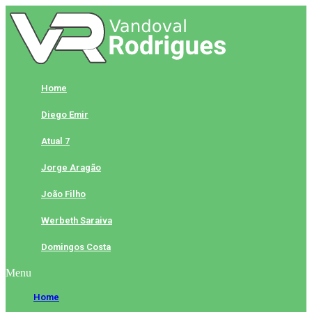
Skip
to
content
Home
Diego Emir
Atual 7
Jorge Aragão
João Filho
Werbeth Saraiva
Domingos Costa
Menu
Home