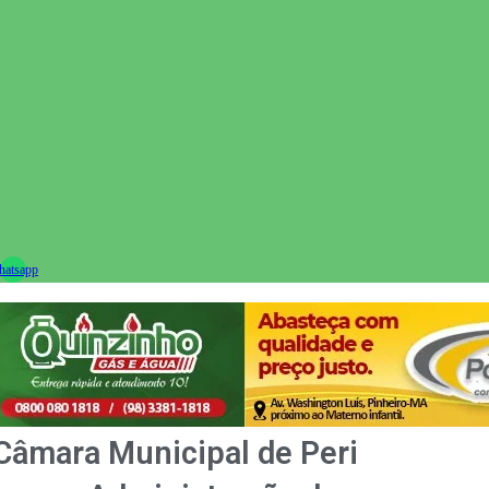
ram
atsapp
Câmara Municipal de Peri