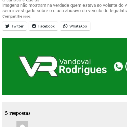
imagens não mostram na verdade quem estava ao volante do ve
será investigado sobre o o uso abusivo do veiculo do legislati
Compartilhe isso:
Twitter
Facebook
WhatsApp
5 respostas