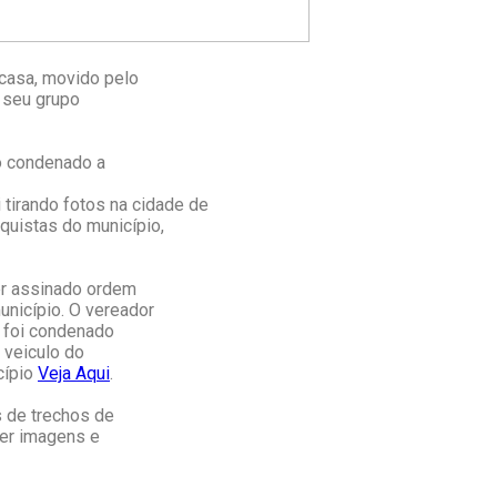
 casa, movido pelo
 seu grupo
to condenado a
i tirando fotos na cidade de
nquistas do município,
ter assinado ordem
unicípio. O vereador
e foi condenado
 veiculo do
cípio
Veja Aqui
.
s de trechos de
zer imagens e