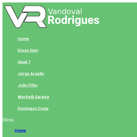
Skip
to
content
Home
Diego Emir
Atual 7
Jorge Aragão
João Filho
Werbeth Saraiva
Domingos Costa
Menu
Home