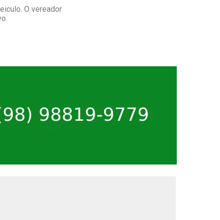
iculo. O vereador
vo.