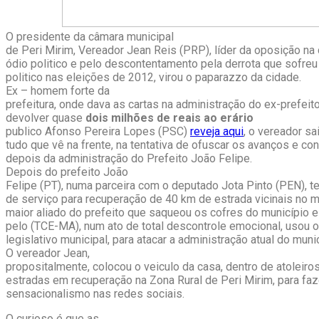
O presidente da câmara municipal
de Peri Mirim, Vereador Jean Reis (PRP), líder da oposição na
ódio politico e pelo descontentamento pela derrota que sofreu
politico nas eleições de 2012, virou o paparazzo da cidade.
Ex – homem forte da
prefeitura, onde dava as cartas na administração do ex-prefei
devolver quase
dois milhões de reais ao erário
publico Afonso Pereira Lopes (PSC)
reveja aqui
, o vereador sa
tudo que vê na frente, na tentativa de ofuscar os avanços e co
depois da administração do Prefeito João Felipe.
Depois do prefeito João
Felipe (PT), numa parceira com o deputado Jota Pinto (PEN), 
de serviço para recuperação de 40 km de estrada vicinais no m
maior aliado do prefeito que saqueou os cofres do município 
pelo (TCE-MA), num ato de total descontrole emocional, usou o
legislativo municipal, para atacar a administração atual do muni
O vereador Jean,
propositalmente, colocou o veiculo da casa, dentro de atoleiro
estradas em recuperação na Zona Rural de Peri Mirim, para fa
sensacionalismo nas redes sociais.
O curioso é que as