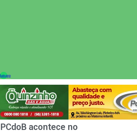
ram
atsapp
o PCdoB acontece no