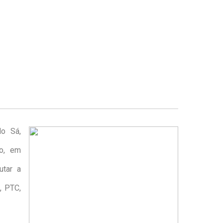
do Sá,
to, em
utar a
, PTC,