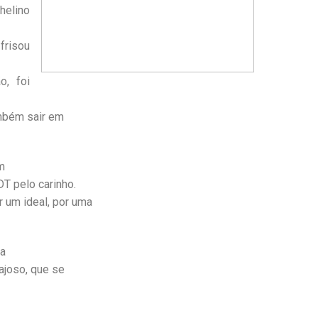
helino
frisou
o, foi
ambém sair em
m
T pelo carinho.
 um ideal, por uma
ra
ajoso, que se