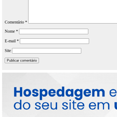
Comentário
*
Nome
*
E-mail
*
Site