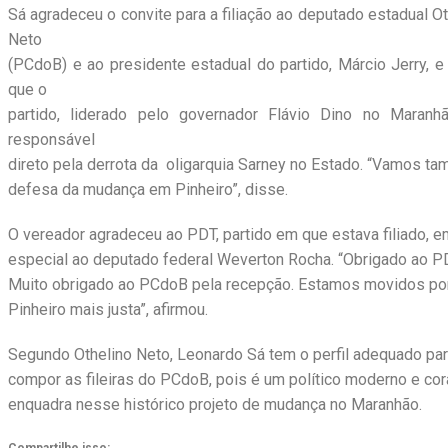
Sá agradeceu o convite para a filiação ao deputado estadual Ot
Neto
(PCdoB) e ao presidente estadual do partido, Márcio Jerry, e 
que o
partido, liderado pelo governador Flávio Dino no Maranhã
responsável
direto pela derrota da oligarquia Sarney no Estado. “Vamos t
defesa da mudança em Pinheiro”, disse.
O vereador agradeceu ao PDT, partido em que estava filiado, e
especial ao deputado federal Weverton Rocha. “Obrigado ao PD
Muito obrigado ao PCdoB pela recepção. Estamos movidos por
Pinheiro mais justa”, afirmou.
Segundo Othelino Neto, Leonardo Sá tem o perfil adequado pa
compor as fileiras do PCdoB, pois é um político moderno e cor
enquadra nesse histórico projeto de mudança no Maranhão.