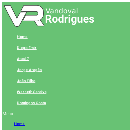
Skip
to
content
Home
Diego Emir
Atual 7
Jorge Aragão
João Filho
Werbeth Saraiva
Domingos Costa
Menu
Home