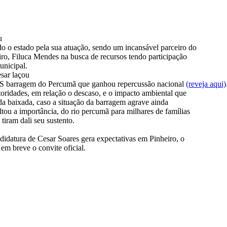
u
o o estado pela sua atuação, sendo um incansável parceiro do
iro, Filuca Mendes na busca de recursos tendo participação
municipal.
sar laçou
S barragem do Percumã que ganhou repercussão nacional
(reveja aqui)
utoridades, em relação o descaso, e o impacto ambiental que
da baixada, caso a situação da barragem agrave ainda
ltou a importância, do rio percumã para milhares de famílias
 tiram dali seu sustento.
ndidatura de Cesar Soares gera expectativas em Pinheiro, o
 em breve o convite oficial.