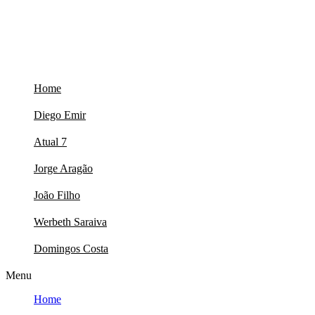
Skip
to
content
Home
Diego Emir
Atual 7
Jorge Aragão
João Filho
Werbeth Saraiva
Domingos Costa
Menu
Home