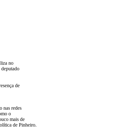
liza no
a deputado
resença de
o nas redes
como o
pouco mais de
lítica de Pinheiro.