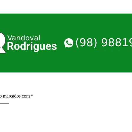
ão marcados com
*