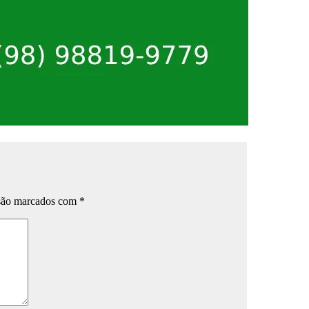
 são marcados com
*