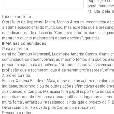
população con
papel fundame
na luta pela 
frisou o prefeito.
O prefeito de Itapecuru-Mirim, Magno Amorim, reconheceu as d
sistema educacional do município, mas acredita que a presenç
os indicadores de educação. “Com os relatórios, daqui a algu
mostrar o quanto melhoraram essas escolas”, garantiu.
IFMA nas comunidades
Para a diretora
geral do Campus Maracanã, Lucimeire Amorim Castro, é uma c
comunidade se desenvolvam, ao mesmo tempo em que os aluno
preparam mais para a docência. “Nossos alunos vão vivenciar n
profissão que escolheram, que é de serem professores”, afirm
A pró-reitora de
Ensino, Ximena Bandeira Maia, disse que as ações de valoriza
indígena, quilombola ou de outras ações afirmativas estão cr
sua opinião, o Campus Maracanã tem papel importante nesse av
encontramos solo fértil para essas políticas. Jogamos a sem
muita força”, enfatizou, ressaltando, ainda, que o projeto do PI
Diversidade foi aprovado pela Capes sem ressalvas.
Segundo o reitor