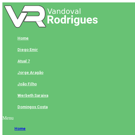
Skip
to
content
Home
Diego Emir
Atual 7
Jorge Aragão
João Filho
Werbeth Saraiva
Domingos Costa
Menu
Home