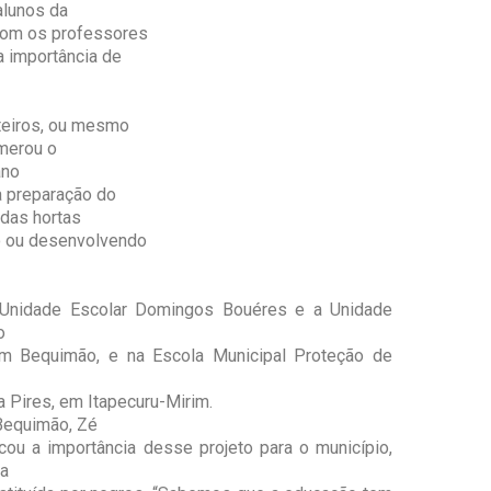
alunos da
 com os professores
a importância de
teiros, ou mesmo
umerou o
ano
a preparação do
 das hortas
do ou desenvolvendo
 Unidade Escolar Domingos Bouéres e a Unidade
o
m Bequimão, e na Escola Municipal Proteção de
a Pires, em Itapecuru-Mirim.
Bequimão, Zé
cou a importância desse projeto para o município,
a