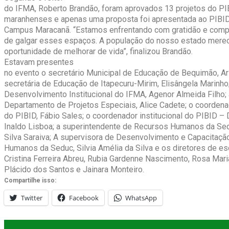
do IFMA, Roberto Brandão, foram aprovados 13 projetos do P
maranhenses e apenas uma proposta foi apresentada ao PIBID
Campus Maracanã. “Estamos enfrentando com gratidão e com
de galgar esses espaços. A população do nosso estado merec
oportunidade de melhorar de vida”, finalizou Brandão.
Estavam presentes
no evento o secretário Municipal de Educação de Bequimão, Ar
secretária de Educação de Itapecuru-Mirim, Elisângela Marinho;
Desenvolvimento Institucional do IFMA, Agenor Almeida Filho;
Departamento de Projetos Especiais, Alice Cadete; o coordenad
do PIBID, Fábio Sales; o coordenador institucional do PIBID – 
Inaldo Lisboa; a superintendente de Recursos Humanos da Sed
Silva Saraiva; A supervisora de Desenvolvimento e Capacitaç
Humanos da Seduc, Silvia Amélia da Silva e os diretores de es
Cristina Ferreira Abreu, Rubia Gardenne Nascimento, Rosa Ma
Plácido dos Santos e Jainara Monteiro.
Compartilhe isso:
Twitter
Facebook
WhatsApp