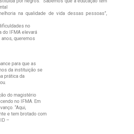
stituída por negros. “Sabemos que a educação tem
ntal
melhoria na qualidade de vida dessas pessoas”,
ificuldades no
a do IFMA elevará
ns anos, queremos
hance para que as
s da instituição se
a prática da
ou.
ção do magistério
escendo no IFMA. Em
anço. “Aqui,
ente e tem brotado com
BID –