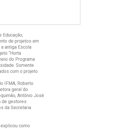
de Educação,
ento de projetos em
a antiga Escola
jeto “Horta
 meio do Programa
ersidade. Somente
dos com o projeto.
 do IFMA, Roberto
etora geral do
equimão, Antônio José
m de gestores
s da Secretaria
, explicou como