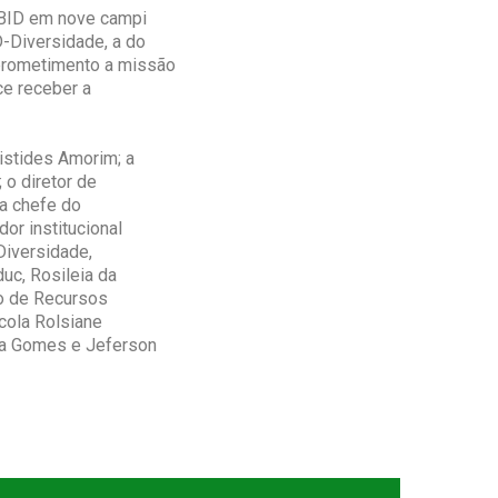
IBID em nove campi
-Diversidade, a do
prometimento a missão
e receber a
istides Amorim; a
 o diretor de
 a chefe do
or institucional
Diversidade,
uc, Rosileia da
ão de Recursos
cola Rolsiane
ria Gomes e Jeferson