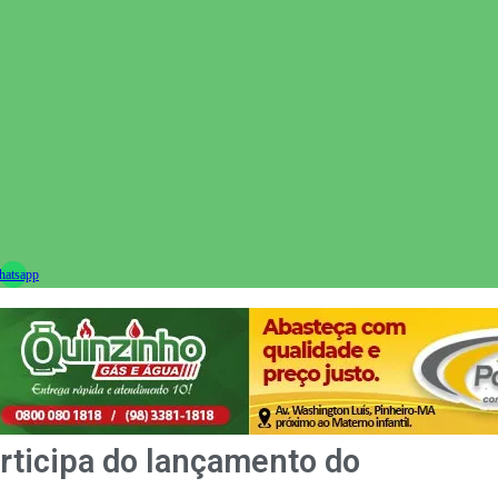
ram
atsapp
rticipa do lançamento do