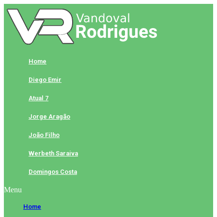
Skip
to
content
Home
Diego Emir
Atual 7
Jorge Aragão
João Filho
Werbeth Saraiva
Domingos Costa
Menu
Home