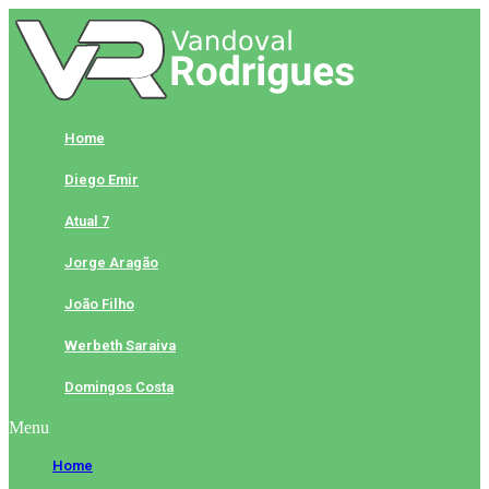
Skip
to
content
Home
Diego Emir
Atual 7
Jorge Aragão
João Filho
Werbeth Saraiva
Domingos Costa
Menu
Home