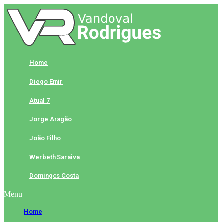
Skip
to
content
Home
Diego Emir
Atual 7
Jorge Aragão
João Filho
Werbeth Saraiva
Domingos Costa
Menu
Home