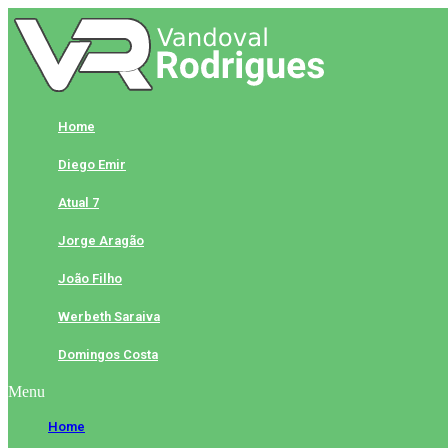
Skip
to
content
Home
Diego Emir
Atual 7
Jorge Aragão
João Filho
Werbeth Saraiva
Domingos Costa
Menu
Home