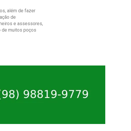
nos, além de fazer
tação de
heiros e assessores,
ão de muitos poços
.