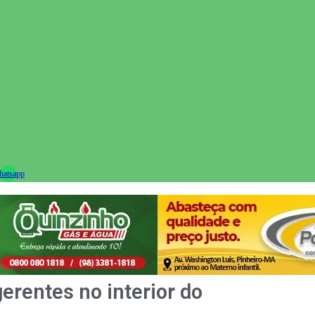
ram
atsapp
rentes no interior do