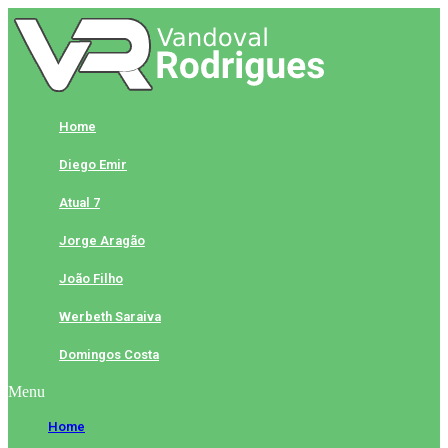
Skip
to
content
Home
Diego Emir
Atual 7
Jorge Aragão
João Filho
Werbeth Saraiva
Domingos Costa
Menu
Home