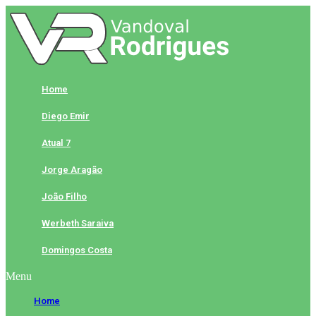
Skip
to
content
Home
Diego Emir
Atual 7
Jorge Aragão
João Filho
Werbeth Saraiva
Domingos Costa
Menu
Home