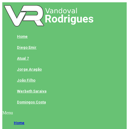
Skip
to
content
Home
Diego Emir
Atual 7
Jorge Aragão
João Filho
Werbeth Saraiva
Domingos Costa
Menu
Home