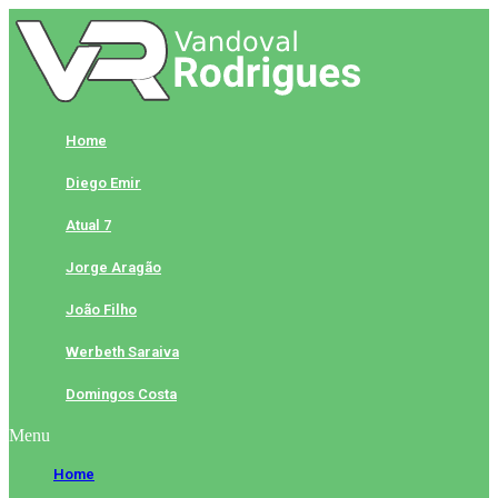
Skip
to
content
Home
Diego Emir
Atual 7
Jorge Aragão
João Filho
Werbeth Saraiva
Domingos Costa
Menu
Home