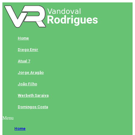
Skip
to
content
Home
Diego Emir
Atual 7
Jorge Aragão
João Filho
Werbeth Saraiva
Domingos Costa
Menu
Home