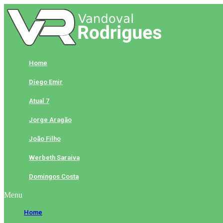
Skip
to
content
Home
Diego Emir
Atual 7
Jorge Aragão
João Filho
Werbeth Saraiva
Domingos Costa
Menu
Home