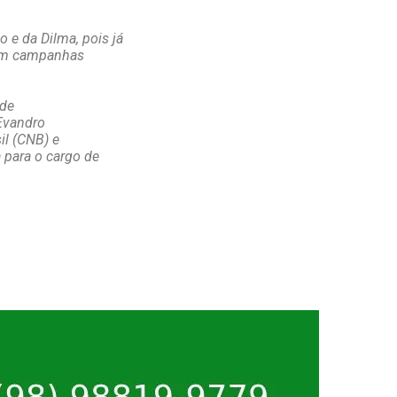
e da Dilma, pois já
 em campanhas
 de
Evandro
il (CNB) e
 para o cargo de