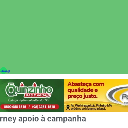
ram
atsapp
arney apoio à campanha