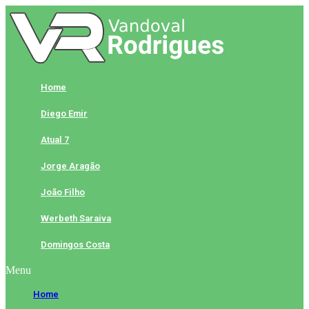
Skip
to
content
Home
Diego Emir
Atual 7
Jorge Aragão
João Filho
Werbeth Saraiva
Domingos Costa
Menu
Home