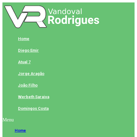
Skip
to
content
Home
Diego Emir
Atual 7
Jorge Aragão
João Filho
Werbeth Saraiva
Domingos Costa
Menu
Home