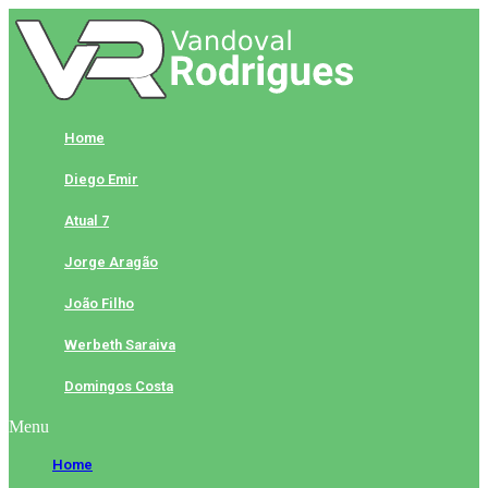
Skip
to
content
Home
Diego Emir
Atual 7
Jorge Aragão
João Filho
Werbeth Saraiva
Domingos Costa
Menu
Home