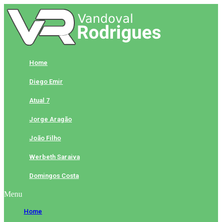
Skip
to
content
Home
Diego Emir
Atual 7
Jorge Aragão
João Filho
Werbeth Saraiva
Domingos Costa
Menu
Home