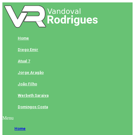
Skip
to
content
Home
Diego Emir
Atual 7
Jorge Aragão
João Filho
Werbeth Saraiva
Domingos Costa
Menu
Home