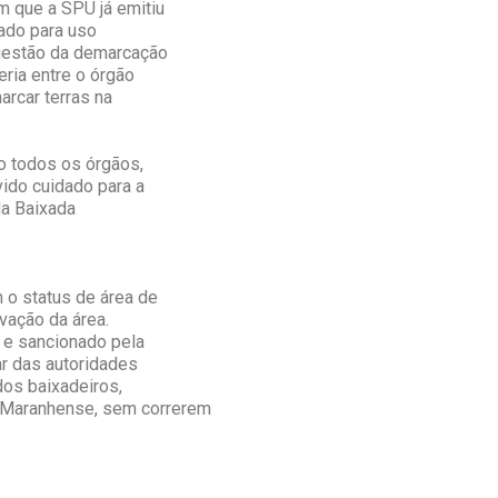
m que a SPU já emitiu
ado para uso
questão da demarcação
eria entre o órgão
rcar terras na
o todos os órgãos,
vido cuidado para a
da Baixada
o status de área de
vação da área.
 e sancionado pela
ar das autoridades
dos baixadeiros,
a Maranhense, sem correrem