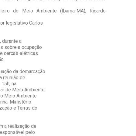
sileiro do Meio Ambiente (Ibama-MA), Ricardo
r legislativo Carlos
, durante a
es sobre a ocupação
e cercas elétricas
ão.
ituação da demarcação
a reunião de
 15h, na
ar de Meio Ambiente,
o do Meio Ambiente
nha, Ministério
zação e Terras do
m a realização de
 responsável pelo