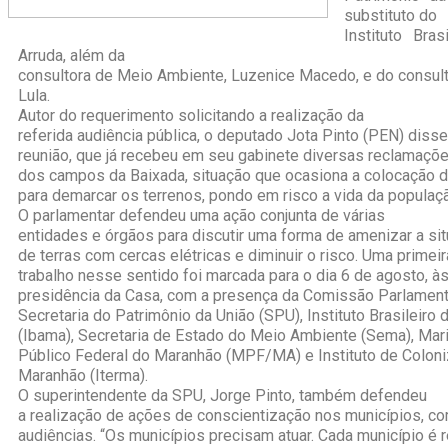
substituto do
Instituto Bra
Arruda, além da
consultora de Meio Ambiente, Luzenice Macedo, e do consulto
Lula.
Autor do requerimento solicitando a realização da
referida audiência pública, o deputado Jota Pinto (PEN) disse
reunião, que já recebeu em seu gabinete diversas reclamaçõ
dos campos da Baixada, situação que ocasiona a colocação d
para demarcar os terrenos, pondo em risco a vida da populaç
O parlamentar defendeu uma ação conjunta de várias
entidades e órgãos para discutir uma forma de amenizar a s
de terras com cercas elétricas e diminuir o risco. Uma primeir
trabalho nesse sentido foi marcada para o dia 6 de agosto, às
presidência da Casa, com a presença da Comissão Parlament
Secretaria do Patrimônio da União (SPU), Instituto Brasileir
(Ibama), Secretaria de Estado do Meio Ambiente (Sema), Mari
Público Federal do Maranhão (MPF/MA) e Instituto de Coloni
Maranhão (Iterma).
O superintendente da SPU, Jorge Pinto, também defendeu
a realização de ações de conscientização nos municípios, co
audiências. “Os municípios precisam atuar. Cada município é