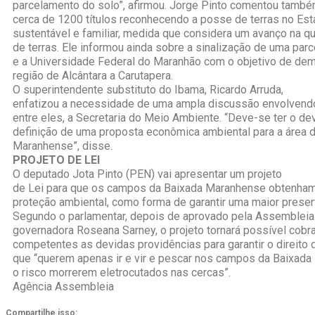
parcelamento do solo”, afirmou. Jorge Pinto comentou també
cerca de 1200 títulos reconhecendo a posse de terras no Est
sustentável e familiar, medida que considera um avanço na 
de terras. Ele informou ainda sobre a sinalização de uma parc
e a Universidade Federal do Maranhão com o objetivo de dema
região de Alcântara a Carutapera.
O superintendente substituto do Ibama, Ricardo Arruda,
enfatizou a necessidade de uma ampla discussão envolvend
entre eles, a Secretaria do Meio Ambiente. “Deve-se ter o de
definição de uma proposta econômica ambiental para a área 
Maranhense”, disse.
PROJETO DE LEI
O deputado Jota Pinto (PEN) vai apresentar um projeto
de Lei para que os campos da Baixada Maranhense obtenham 
proteção ambiental, como forma de garantir uma maior preser
Segundo o parlamentar, depois de aprovado pela Assembleia
governadora Roseana Sarney, o projeto tornará possível cobr
competentes as devidas providências para garantir o direito 
que “querem apenas ir e vir e pescar nos campos da Baixad
o risco morrerem eletrocutados nas cercas”.
Agência Assembleia
Compartilhe isso: