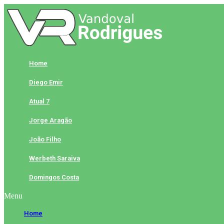
Skip
to
content
Home
Diego Emir
Atual 7
Jorge Aragão
João Filho
Werbeth Saraiva
Domingos Costa
Menu
Home