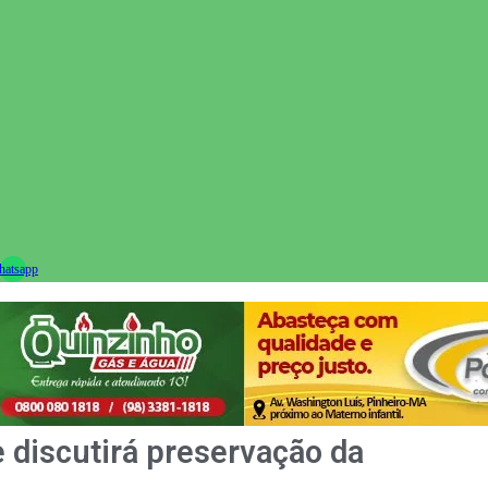
ram
atsapp
 discutirá preservação da