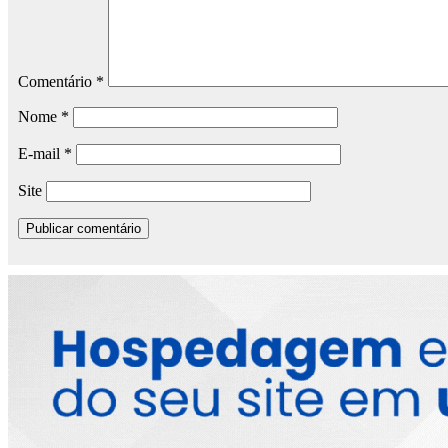
Comentário
*
Nome
*
E-mail
*
Site