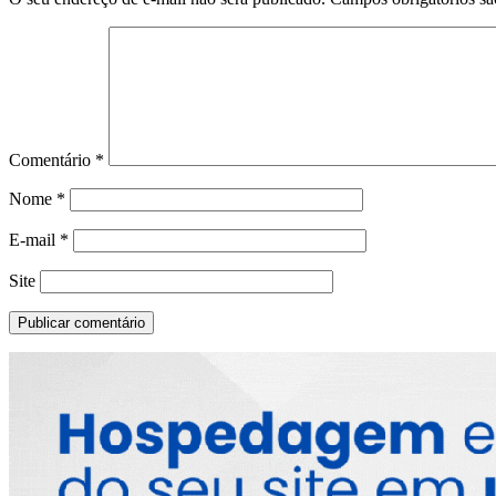
Comentário
*
Nome
*
E-mail
*
Site