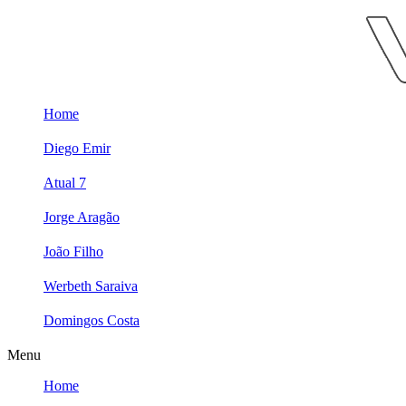
Skip
to
content
Home
Diego Emir
Atual 7
Jorge Aragão
João Filho
Werbeth Saraiva
Domingos Costa
Menu
Home