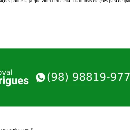
ções políticas, já que vítima foi eleita nas últimas eleições para ocu
ão marcados com
*