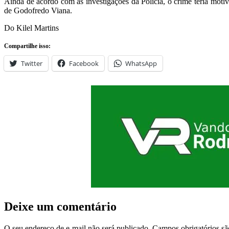
Ainda de acordo com as investigações da Polícia, o crime teria motiva
de Godofredo Viana.
Do Kilel Martins
Compartilhe isso:
Twitter
Facebook
WhatsApp
Deixe um comentário
O seu endereço de e-mail não será publicado.
Campos obrigatórios s