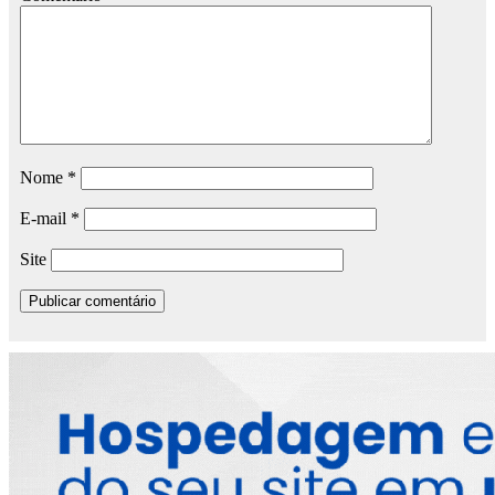
Nome
*
E-mail
*
Site