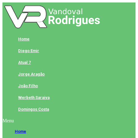
Skip
to
content
Home
Diego Emir
Atual 7
Jorge Aragão
João Filho
Werbeth Saraiva
Domingos Costa
Menu
Home