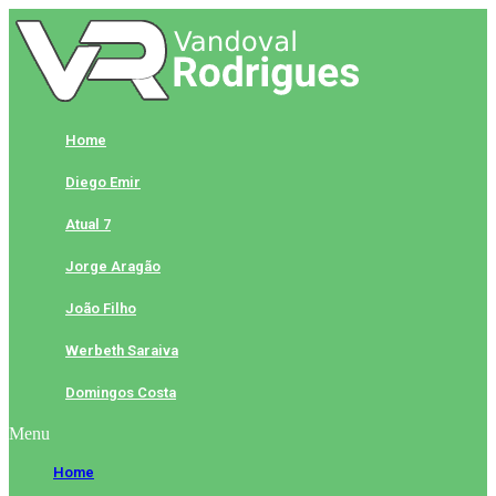
Skip
to
content
Home
Diego Emir
Atual 7
Jorge Aragão
João Filho
Werbeth Saraiva
Domingos Costa
Menu
Home