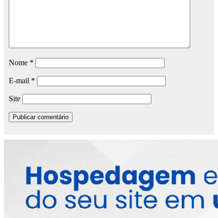
Nome
*
E-mail
*
Site