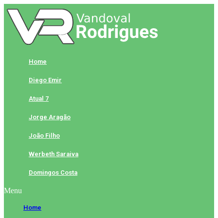
Skip
to
content
Home
Diego Emir
Atual 7
Jorge Aragão
João Filho
Werbeth Saraiva
Domingos Costa
Menu
Home