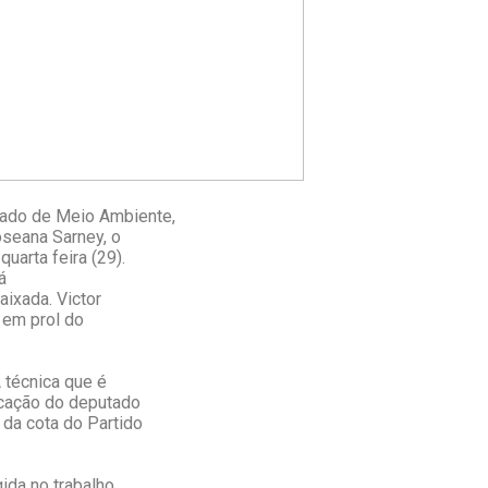
stado de Meio Ambiente,
oseana Sarney, o
uarta feira (29).
á
ixada. Victor
 em prol do
 técnica que é
icação do deputado
 da cota do Partido
ida no trabalho