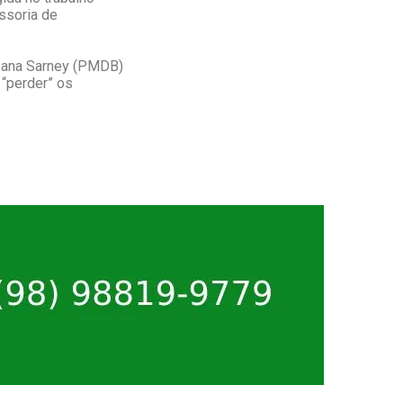
ssoria de
eana Sarney (PMDB)
 “perder” os