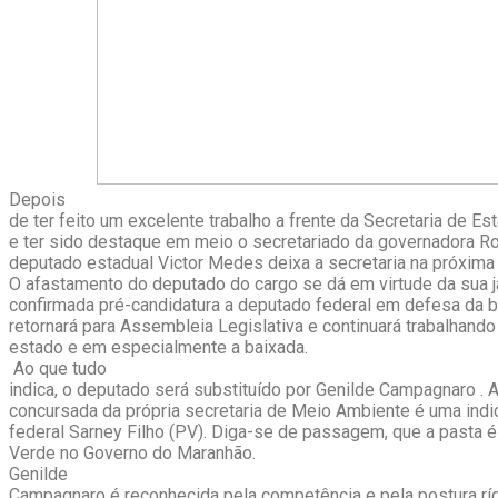
Depois
de ter feito um excelente trabalho a frente da Secretaria de E
e ter sido destaque em meio o secretariado da governadora R
deputado estadual Victor Medes deixa a secretaria na próxima q
O afastamento do deputado do cargo se dá em virtude da sua j
confirmada pré-candidatura a deputado federal em defesa da ba
retornará para Assembleia Legislativa e continuará trabalhando
estado e em especialmente a baixada.
Ao que tudo
indica, o deputado será substituído por Genilde Campagnaro . A
concursada da própria secretaria de Meio Ambiente é uma ind
federal Sarney Filho (PV). Diga-se de passagem, que a pasta é
Verde no Governo do Maranhão.
Genilde
Campagnaro é reconhecida pela competência e pela postura ríg