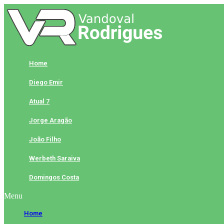
Skip
to
content
Home
Diego Emir
Atual 7
Jorge Aragão
João Filho
Werbeth Saraiva
Domingos Costa
Menu
Home