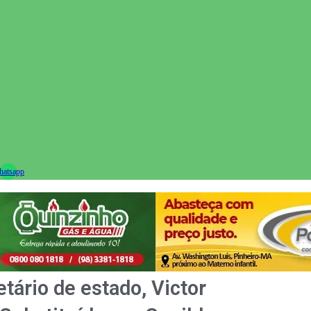
ram
atsapp
tário de estado, Victor