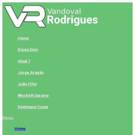
Skip
to
content
Home
Diego Emir
Atual 7
Jorge Aragão
João Filho
Werbeth Saraiva
Domingos Costa
Menu
Home