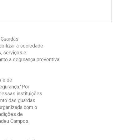
s Guardas
bilizar a sociedade
, serviços e
nto a segurança preventiva
s é de
egurança.”Por
dessas instituições
ento das guardas
 organizada com o
ondições de
fendeu Campos.