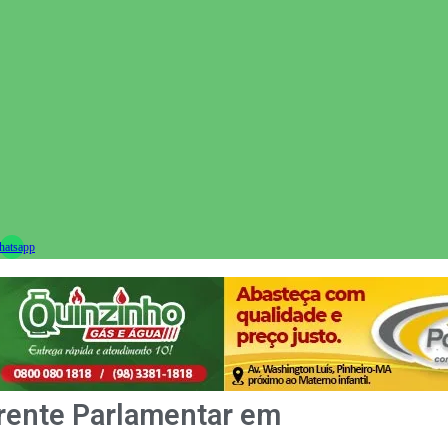
ram
atsapp
rente Parlamentar em