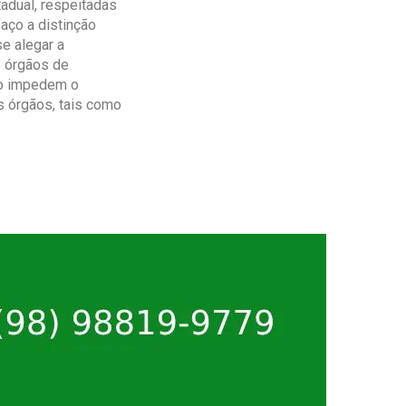
adual, respeitadas
aço a distinção
se alegar a
s órgãos de
não impedem o
s órgãos, tais como