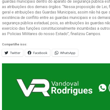
guardas municipais dentro do aparato de segurança pública est
as atribuições dos demais órgãos. “Nessa proposição de Lei, f
geral e atribuições das Guardas Municipais, assim não há que 
existência de conflito entre as guardas municipais e os demai
segurança pública estadual, pois, as atribuições às guardas 
exercício das funções constitucionalmente incumbidas a outro
as Policias Militares do nosso Estado”, finalizou Campos.
Compartilhe isso:
Twitter
Facebook
WhatsApp