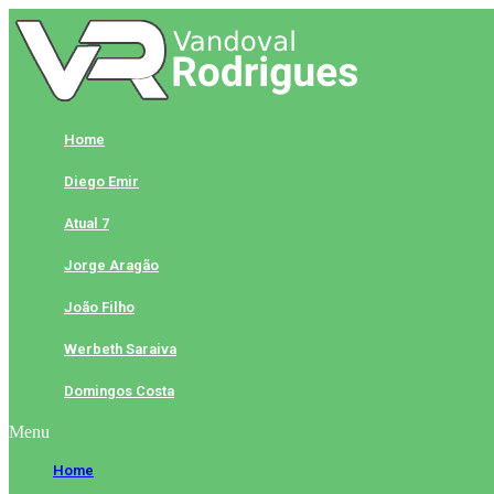
Skip
to
content
Home
Diego Emir
Atual 7
Jorge Aragão
João Filho
Werbeth Saraiva
Domingos Costa
Menu
Home