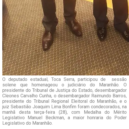
O deputado estadual, Toca Serra, participou de sessão
solene que homenageou o judiciário do Maranhão. O
presidente do Tribunal de Justiça do Estado, desembargador
Cleones Carvalho Cunha, o desembargador Raimundo Barros,
presidente do Tribunal Regional Eleitoral do Maranhão, e o
juiz Sebastião Joaquim Lima Bonfim foram condecorados, na
manhã desta terça-feira (28), com Medalha do Mérito
Legislativo Manuel Beckman, a maior honraria do Poder
Legislativo do Maranhão.