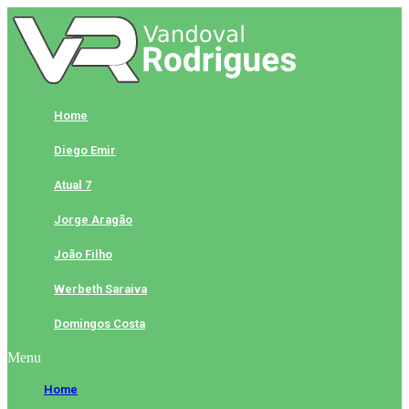
Skip
to
content
Home
Diego Emir
Atual 7
Jorge Aragão
João Filho
Werbeth Saraiva
Domingos Costa
Menu
Home