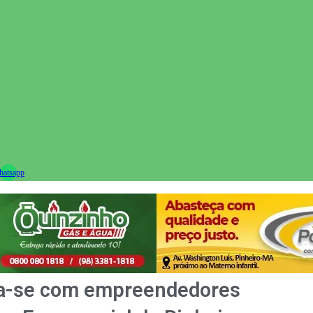
ram
atsapp
ra-se com empreendedores