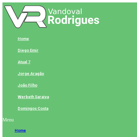
Skip
to
content
Home
Diego Emir
Atual 7
Jorge Aragão
João Filho
Werbeth Saraiva
Domingos Costa
Menu
Home