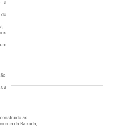
o e
 do
s,
nos
 em
ão.
ós a
construído às
onomia da Baixada,