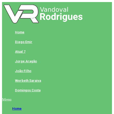
Skip
to
content
Home
Diego Emir
Atual 7
Jorge Aragão
João Filho
Werbeth Saraiva
Domingos Costa
Menu
Home