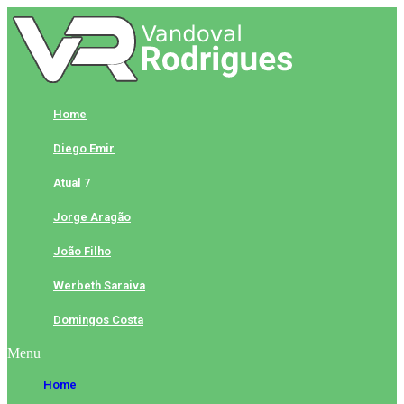
Skip
to
content
Home
Diego Emir
Atual 7
Jorge Aragão
João Filho
Werbeth Saraiva
Domingos Costa
Menu
Home