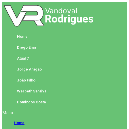
Skip
to
content
Home
Diego Emir
Atual 7
Jorge Aragão
João Filho
Werbeth Saraiva
Domingos Costa
Menu
Home