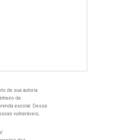
to de sua autoria
inheiro de
erenda escolar. Dessa
ssoas vulneráveis,
.
TV