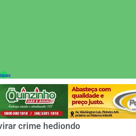
ram
atsapp
virar crime hediondo