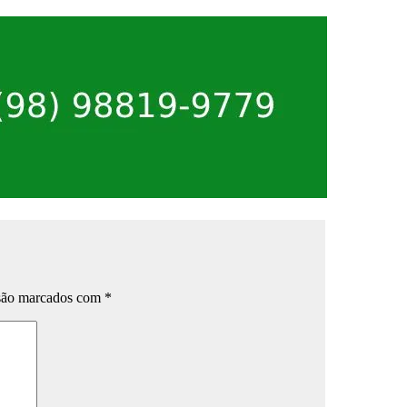
 são marcados com
*