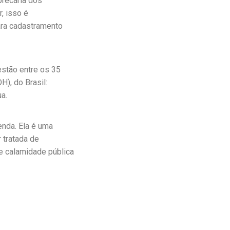
precária dos
, isso é
para cadastramento
estão entre os 35
), do Brasil:
a.
nda. Ela é uma
r tratada de
e calamidade pública