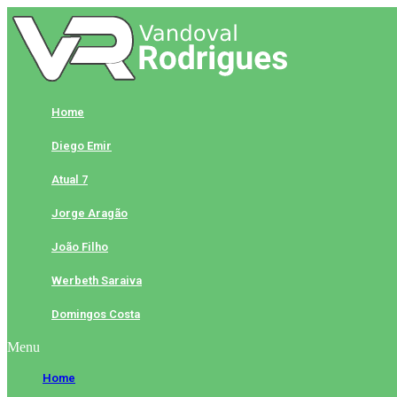
Skip
to
content
Home
Diego Emir
Atual 7
Jorge Aragão
João Filho
Werbeth Saraiva
Domingos Costa
Menu
Home