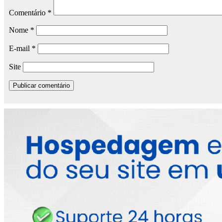
Comentário
*
Nome
*
E-mail
*
Site