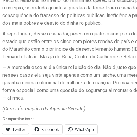
Record, realizada no interior do Maranhão, que exibiu situação 
município, sobretudo quanto à questão da fome. Para o senador
consequência do fracasso de políticas públicas, ineficiência 
dos mais pobres e desvio do dinheiro público.
A reportagem, disse o senador, percorreu quatro municípios do
estado que estão entre os cinco com piores rendas do país e 
do Maranhão com o pior índice de desenvolvimento humano (IDH
Fernando Falcão, Marajá do Sena, Centro do Guilherme e Belágu
— A merenda escolar é a única refeição do dia. Não é justo que
nesses casos ela seja vista apenas como um lanche, uma mere
garantia mínima nutricional de milhares de crianças. Precisa se
forma especial, como uma questão de segurança alimentar e d
— afirmou.
(Com informações da Agência Senado)
Compartilhe isso:
Twitter
Facebook
WhatsApp