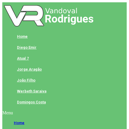
Skip
to
content
Home
Diego Emir
Atual 7
Jorge Aragão
João Filho
Werbeth Saraiva
Domingos Costa
Menu
Home