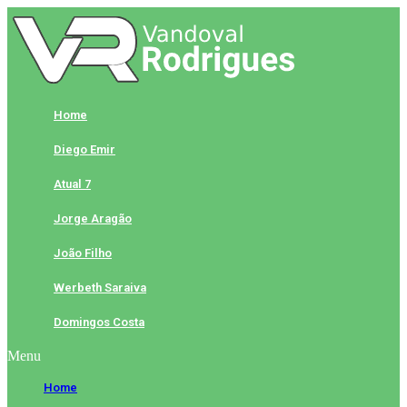
Skip
to
content
Home
Diego Emir
Atual 7
Jorge Aragão
João Filho
Werbeth Saraiva
Domingos Costa
Menu
Home