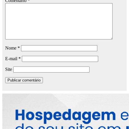
Comentário
*
Nome
*
E-mail
*
Site