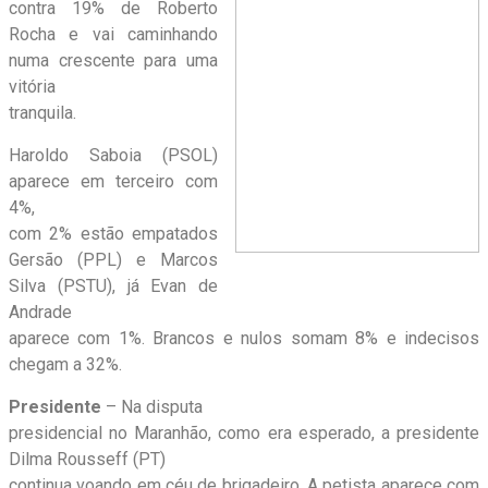
contra 19% de Roberto
Rocha e vai caminhando
numa crescente para uma
vitória
tranquila.
Haroldo Saboia (PSOL)
aparece em terceiro com
4%,
com 2% estão empatados
Gersão (PPL) e Marcos
Silva (PSTU), já Evan de
Andrade
aparece com 1%. Brancos e nulos somam 8% e indecisos
chegam a 32%.
Presidente
– Na disputa
presidencial no Maranhão, como era esperado, a presidente
Dilma Rousseff (PT)
continua voando em céu de brigadeiro. A petista aparece com