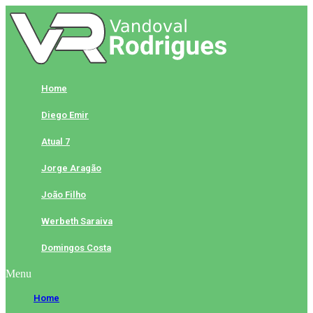
Skip
to
content
Home
Diego Emir
Atual 7
Jorge Aragão
João Filho
Werbeth Saraiva
Domingos Costa
Menu
Home