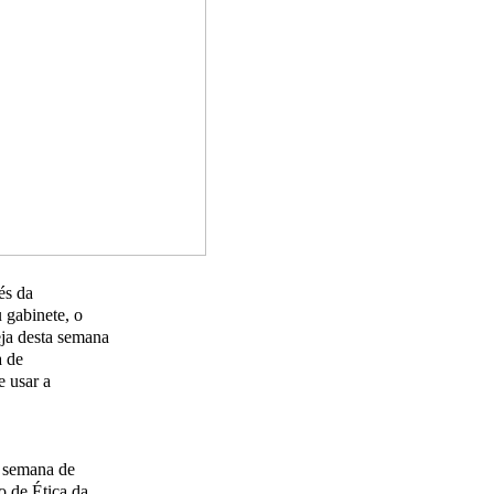
és da
 gabinete, o
ja desta semana
a de
e usar a
a semana de
o de Ética da