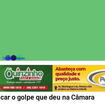
Facebook
Instagram
Whatsapp
licar o golpe que deu na Câmara