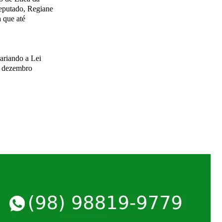
eputado, Regiane
 que até
ariando a Lei
m dezembro