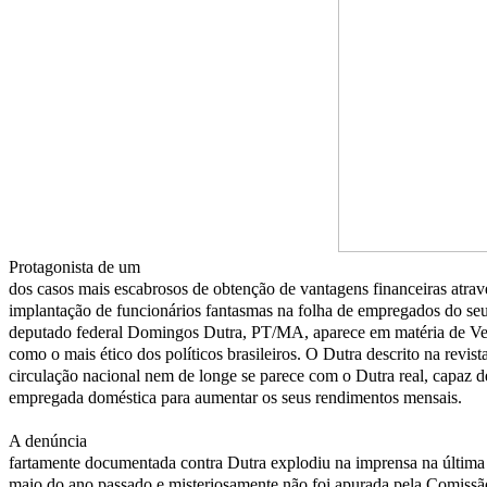
Protagonista de um
dos casos mais escabrosos de obtenção de vantagens financeiras atrav
implantação de funcionários fantasmas na folha de empregados do seu
deputado federal Domingos Dutra, PT/MA, aparece em matéria de Ve
como o mais ético dos políticos brasileiros. O Dutra descrito na revist
circulação nacional nem de longe se parece com o Dutra real, capaz d
empregada doméstica para aumentar os seus rendimentos mensais.
A denúncia
fartamente documentada contra Dutra explodiu na imprensa na últim
maio do ano passado e misteriosamente não foi apurada pela Comissã