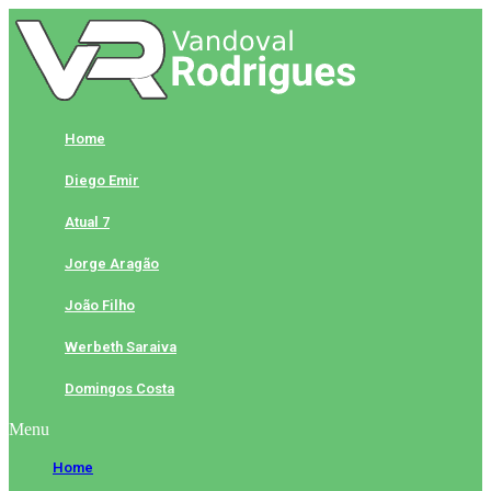
Skip
to
content
Home
Diego Emir
Atual 7
Jorge Aragão
João Filho
Werbeth Saraiva
Domingos Costa
Menu
Home