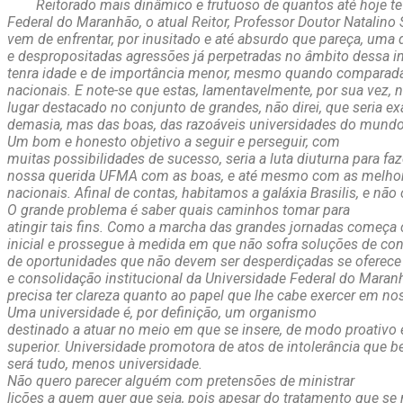
Reitorado mais dinâmico e frutuoso de quantos até hoje te
Federal do Maranhão, o atual Reitor, Professor Doutor Natalino 
vem de enfrentar, por inusitado e até absurdo que pareça, uma
e despropositadas agressões já perpetradas no âmbito dessa in
tenra idade e de importância menor, mesmo quando comparad
nacionais. E note-se que estas, lamentavelmente, por sua ve
lugar destacado no conjunto de grandes, não direi, que seria e
demasia, mas das boas, das razoáveis universidades do mundo
Um bom e honesto objetivo a seguir e perseguir, com
muitas possibilidades de sucesso, seria a luta diuturna para fa
nossa querida UFMA com as boas, e até mesmo com as melhor
nacionais. Afinal de contas, habitamos a galáxia Brasilis, e não 
O grande problema é saber quais caminhos tomar para
atingir tais fins. Como a marcha das grandes jornadas começa
inicial e prossegue à medida em que não sofra soluções de con
de oportunidades que não devem ser desperdiçadas se oferec
e consolidação institucional da Universidade Federal do Maran
precisa ter clareza quanto ao papel que lhe cabe exercer em n
Uma universidade é, por definição, um organismo
destinado a atuar no meio em que se insere, de modo proativo 
superior. Universidade promotora de atos de intolerância que be
será tudo, menos universidade.
Não quero parecer alguém com pretensões de ministrar
lições a quem quer que seja, pois apesar do tratamento que se