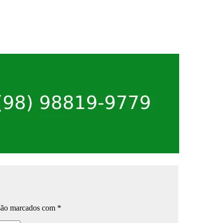
 são marcados com
*