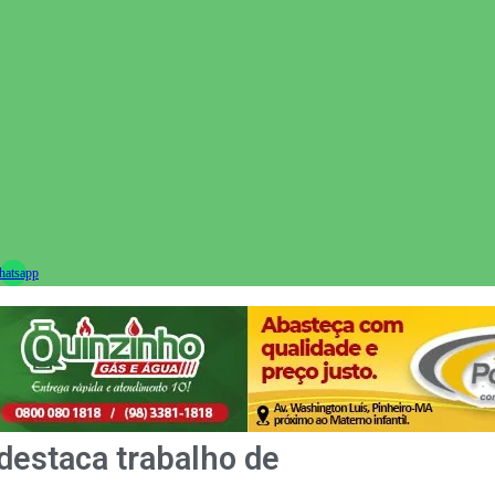
ram
atsapp
destaca trabalho de