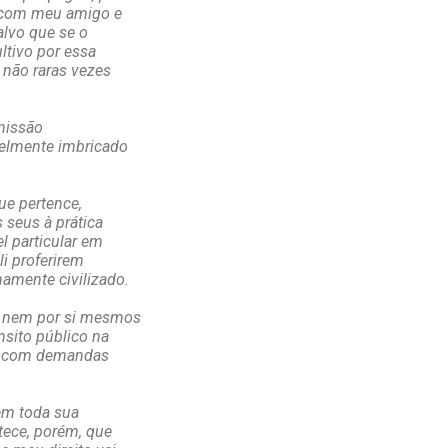
s com meu amigo e
alvo que se o
ultivo por essa
 não raras vezes
 missão
velmente imbricado
ue pertence,
 seus à prática
l particular em
li proferirem
amente civilizado.
de nem por si mesmos
nsito público na
ão com demandas
 em toda sua
tece, porém, que