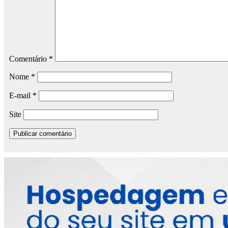
Comentário
*
Nome
*
E-mail
*
Site