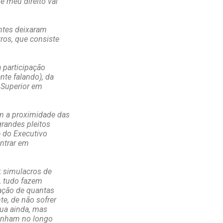
e meu direito vai
antes deixaram
ros, que consiste
 participação
nte falando), da
. Superior em
om a proximidade das
randes pleitos
e do Executivo
entrar em
; simulacros de
l, tudo fazem
ração de quantas
e, de não sofrer
ua ainda, mas
ponham no longo