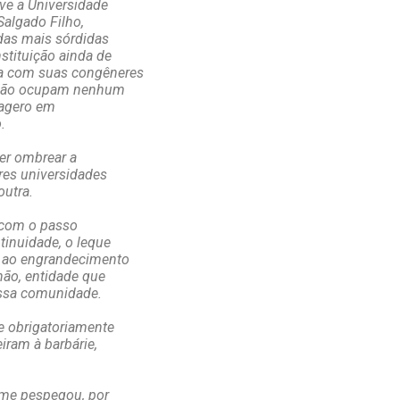
ve a Universidade
Salgado Filho,
 das mais sórdidas
stituição ainda de
a com suas congêneres
z, não ocupam nenhum
xagero em
.
zer ombrear a
es universidades
outra.
 com o passo
tinuidade, o leque
e ao engrandecimento
hão, entidade que
ossa comunidade.
e obrigatoriamente
iram à barbárie,
 me pespegou, por