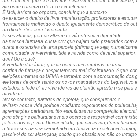
um princípio que de todos não deve ser ignorado estabelece qu
até onde começa o de meu semelhante.
É fácil, à vista do exposto, concluir que a pretexto
de exercer o direito de livre manifestação, professores e estud
frontalmente malferido o direito igualmente democrático de out
no direito de ir e vir livremente.
Esses abusos, porque altamente afrontosos à dignidade
da pessoa humana, custa crer que hajam sido praticados com a
direta e ostensiva de uma parcela (ínfima que seja, numericame
comunidade universitária, tida e havida como de nível superior
quê? Ou a quê?
A verdade dos fatos, que se oculta nas rodobras de uma
cortina de fumaça e despistamento mal dissimulado, é que, c
eleições internas da UFMA e também com a aproximação dos g
eleitorais de onde sairão os novos mandatários do Legislativo 
estadual e federal, as vivandeiras de plantão aprestam-se para 
atividade.
Nesse contexto, partidos de opereta, que conspurcam e
aviltam nossa vida política mediante expedientes de politicalha
agremiações partidárias, tão esquálidas na compleição eleitora
para atingir e balburdiar a mais operosa e respeitável administ
já teve nossa jovem Universidade, que necessita, dramaticament
retrocessos na sua caminhada em busca da excelência longínq
passível de ser alcançada, desde que obstáculos não se inter