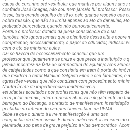
causa do cursinho pré-vestibular que mantive por alguns ano
confrade José Chagas, não sou nem jamais fui professor. Ress
fosse, teria grande orgulho de sê-lo, pelo grande respeito que c
nobre missão, que não se limita apenas ao ato de dar aulas, ato
praticado burocrática, quando não burrocraticamente.
Porque o professor dotado da plena consciência de suas
funções, não ignora jamais que a plenitude dessa alta e nobre
compreende, necessariamente, o papel de educador, indissolu
com o ato de ministrar aulas.
Daí se haverá de necessariamente concluir que um
professor que igualmente se preze e que preze a instituição a q
jamais incorrerá na falta de compostura de açular jovens alunos
de cafajestadas como a que consistiu em irem à porta do imóve
que residem o reitor Natalino Salgado Filho e seu familiares, e a
agressões verbais que não condizem com procedimento minim
Noutra frente de impertinências inadmissíveis,
estudantes acolitados por professores que não têm respeito 
nem pelos demais, interromperam abusiva e ilegalmente no trâ
barragem do Bacanga, a pretexto de manifestarem insatisfaç
gestadas no interior do campus Universitário da UFMA.
Sabe-se que o direito à livre manifestação é uma das
conquistas da democracia. E direito inalienável, a ser exercido
plenitude, sob pena de grave prejuízo à vida democrática. Acon