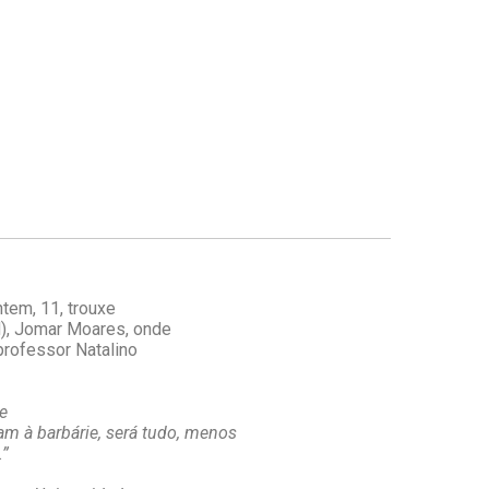
tem, 11, trouxe
), Jomar Moares, onde
rofessor Natalino
e
am à barbárie, será tudo, menos
.”