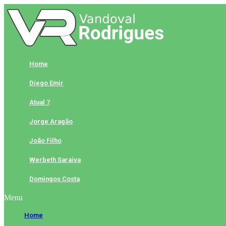
Skip
to
content
Home
Diego Emir
Atual 7
Jorge Aragão
João Filho
Werbeth Saraiva
Domingos Costa
Menu
Home