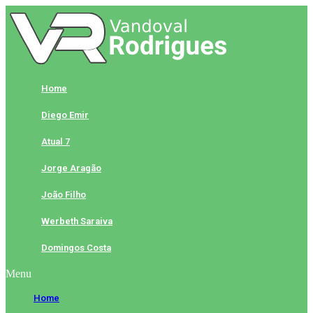
Skip
to
content
Home
Diego Emir
Atual 7
Jorge Aragão
João Filho
Werbeth Saraiva
Domingos Costa
Menu
Home