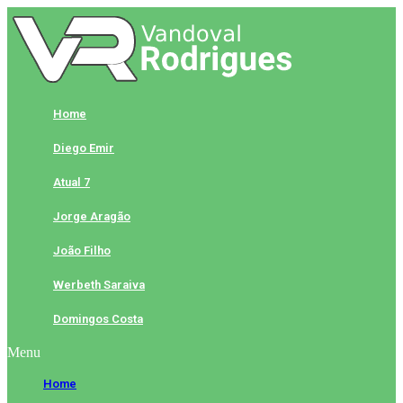
Skip
to
content
Home
Diego Emir
Atual 7
Jorge Aragão
João Filho
Werbeth Saraiva
Domingos Costa
Menu
Home