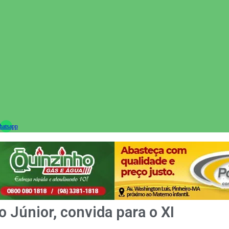
ram
atsapp
 Júnior, convida para o XI