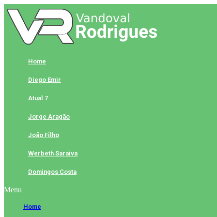
Skip
to
content
Home
Diego Emir
Atual 7
Jorge Aragão
João Filho
Werbeth Saraiva
Domingos Costa
Menu
Home