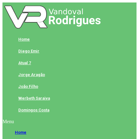
Skip
to
content
Home
Diego Emir
Atual 7
Jorge Aragão
João Filho
Werbeth Saraiva
Domingos Costa
Menu
Home