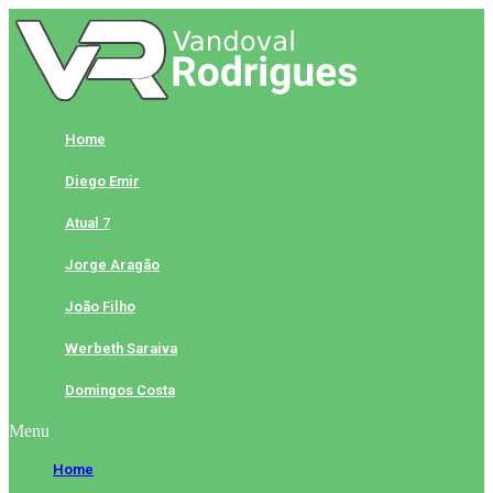
Skip
to
content
Home
Diego Emir
Atual 7
Jorge Aragão
João Filho
Werbeth Saraiva
Domingos Costa
Menu
Home